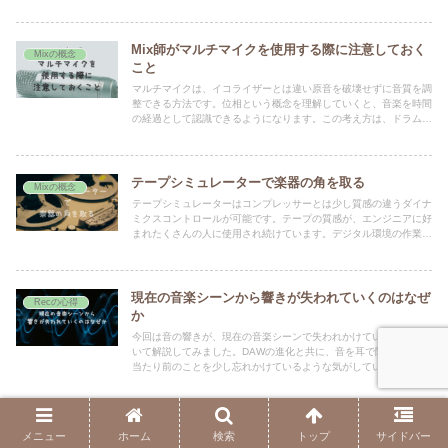
された音のスピードコントロールによって音の質感を変化させるこ
とも可能です。
Mix師がマルチマイクを使用する際に注意しておく
Mixの概念
こと
マルチマイクは、イコライザーとは違い原音を破壊せずに音質を調
整できる方法です。位相という概念を理解していくと、音楽を時間
の経過として認識できるようになります。この考え方は、ドラムや
シンセサイザーにも当てはめられる考え方です。
テープシミュレーターで楽器の角を取る
Mixの概念
テープシミュレーターはコンプレッサーとは少し質感の違うダイナ
ミクスコントロールが可能です。テープの質感が、エンジニアに好
まれたくさんの人に使用され続けています。デジタル環境の作業が
多い現在の作業環境でアナログのパワーを導入できる素晴らしい機
材の１つだと思っています。
現在の音楽シーンから響きが失われていくのはなぜ
Recの心得
か
今回は音の響きが、現在の音楽シーンで失われかけていることにつ
いて解説してみました。DAWの進化と共に、音を耳で聞くという
当たり前のことを少し忘れかけているような気がしています。音程
修正ソフトの線の上が音楽の正解と勘違いしている方が多いかもし
れません。
Mix師のおこなう[ミックス]とはどんなこと?
メニュー
ホーム
検索
トップ
サイドバー
Mixの概念