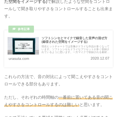
た空間をイメージする)
で解説したような空間をコントロ
ールして聞き取りやすさをコントロールすることも出来ま
す。
ソフトシンセとマイクで録音した音声の混ぜ方
(録音された空間をイメージする)
現在ヒットチャートでは音像がドライな作品が多くなって
います。ソフトシンセもドライなプリセットが多く収録さ
れているように思います。一方マイクで収録される素材
は、マイクの性質で一定距離以上離して収録するのが普通
2020.12.07
urasuta.com
です。その為奥行きの違和感が発生します。今回はソフト
シンセに使用する仮想空間の使い方について解説していき
たいと思います。
これらの方法で、音の対比によって聞こえやすさをコント
ロールできる部分もあります。
ただし、それぞれの時間軸の
一番前に置いてある音の聞こ
えやすさをコントロールするのは難しい
と思います。