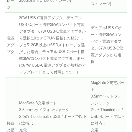
レー
256GB(最大2TBのストレージ)
ストレージ)
ジ
30W USB-C電源アダプタ、デュアル
USB-Cポート搭載35Wコンパクト電源
デュアルUSB-Cポ
アダプタ、67W USB-C電源アダプタか
ート搭載35Wコン
電源
ら選択(10コアGPUを搭載したM2チッ
パクト電源アダプ
アダ
プと512GB以上のSSDストレージを選
タ、67W USB-C電
プタ
択した場合、デュアルUSB‑Cポート搭
源アダプタから選
載35Wコンパクト電源アダプタ、また
択
は67W USB‑C電源アダプタが無料のア
ップグレードとして付属します。)
MagSafe 3充電ポー
ト
3.5mmヘッドフォ
MagSafe 3充電ポート
ンジャック
3.5mmヘッドフォンジャック
2つのThunderbolt /
2つのThunderbolt / USB 4ポートで以下
USB 4ポートで以下
接続
に対応：
に対応：
と拡
充電
充電