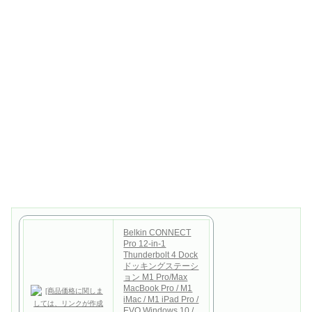
Belkin CONNECT
Pro 12-in-1
Thunderbolt 4 Dock
ドッキングステーシ
ョン M1 Pro/Max
MacBook Pro / M1
iMac / M1 iPad Pro /
EVO Windows 10 /