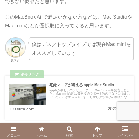
できない商品だと思います。
このMacBook Airで満足いかない方などは、Mac Studioや
Mac miniなどが選択肢に入ってくると思います。
僕はデスクトップタイプでは現在Mac miniを
オススメしています。
裏スタ
宅録マニアが考える apple Mac Studio
appleが新しいコンピューター、Mac Studioを発表しまし
た。Mac miniの周辺機器接続でポート数の少なさに悩まれ
ていた方にはオススメです。しかし持ち運びの利便性など
を考えますと今回はMacBook Proに軍配が上がると思い
ました。
2022.03.09
urasuta.com
メニュー
ホーム
検索
トップ
サイドバー