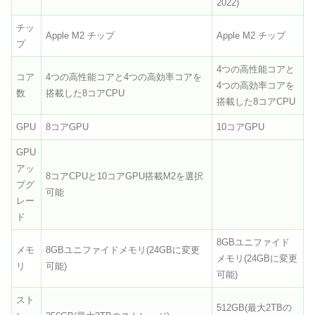
2022)
チッ
Apple M2 チップ
Apple M2 チップ
プ
4つの高性能コアと
コア
4つの高性能コアと4つの高効率コアを
4つの高効率コアを
数
搭載した8コアCPU
搭載した8コアCPU
GPU
8コアGPU
10コアGPU
GPU
アッ
8コアCPUと10コアGPU搭載M2を選択
プグ
可能
レー
ド
8GBユニファイド
メモ
8GBユニファイドメモリ(24GBに変更
メモリ(24GBに変更
リ
可能)
可能)
スト
512GB(最大2TBの