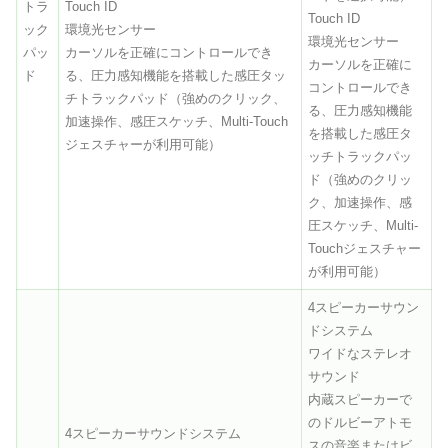
トラ
Touch ID
Touch ID
ック
環境光センサー
環境光センサー
パッ
カーソルを正確にコントロールでき
カーソルを正確に
ド
る、圧力感知機能を搭載した感圧タッ
コントロールでき
チトラックパッド（強めのクリック、
る、圧力感知機能
加速操作、感圧スケッチ、Multi-Touch
を搭載した感圧タ
ジェスチャーが利用可能）
ッチトラックパッ
ド（強めのクリッ
ク、加速操作、感
圧スケッチ、Multi-
Touchジェスチャー
が利用可能）
4スピーカーサウン
ドシステム
ワイドなステレオ
サウンド
内蔵スピーカーで
のドルビーアトモ
4スピーカーサウンドシステム
スの音楽またはビ