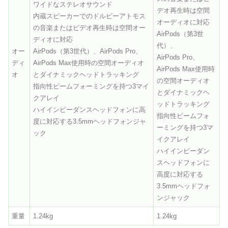
ワイドなステレオサウンド
デオ再生時は空間
内蔵スピーカーでのドルビーアトモス
オーディオに対応
の音楽またはビデオ再生時は空間オー
AirPods（第3世
ディオに対応
代）、
オー
AirPods（第3世代）、AirPods Pro、
AirPods Pro、
ディ
AirPods Max使用時の空間オーディオ
AirPods Max使用時
オ
とダイナミックヘッドトラッキング
の空間オーディオ
指向性ビームフォーミングを持つ3マイ
とダイナミックヘ
クアレイ
ッドトラッキング
ハイインピーダンスヘッドフォンに高
指向性ビームフォ
度に対応する3.5mmヘッドフォンジャ
ーミングを持つ3マ
ック
イクアレイ
ハイインピーダン
スヘッドフォンに
高度に対応する
3.5mmヘッドフォ
ンジャック
重量
1.24kg
1.24kg