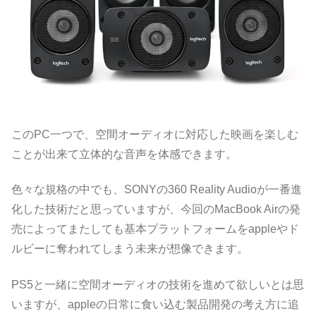
このPC一つで、空間オーディオに対応した映画を楽しむ
ことが出来て立体的な音声を体感できます。
色々な規格の中でも、SONYの360 Reality Audioが一番進
化した技術だと思っていますが、今回のMacBook Airの発
売によってまたしても基本プラットフォームをappleやド
ルビーに奪われてしまう未来が想像できます。
PS5と一緒に空間オーディオの技術を進めて欲しいとは思
いますが、appleの日常に食い込む製品開発の考え方に追