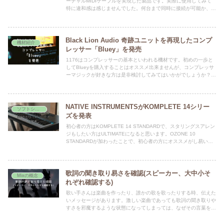
ーチャルMIDIケーブルを実現した製品です。実際に使用してみて
特に違和感は感じませんでした。何台まで同時に接続が可能か、今
後WIDI Masterを増やして試していきたいと思います。
Black Lion Audio 奇跡ユニットを再現したコンプ
機材紹介
レッサー「Bluey」を発売
1176はコンプレッサーの基本といわれる機材です。初めの一歩と
してBlueyを購入することはオススメ出来ませんが、コンプレッサ
ーマジックが好きな方は是非検討してみてはいかがでしょうか？
Black Lion Audioにはこれからも面白い商品を開発して頂きたいと
思っています。
NATIVE INSTRUMENTSがKOMPLETE 14シリー
ソフトシンセ
ズを発表
初心者の方はKOMPLETE 14 STANDARDで、スタリングスアレン
ジもしたい方はULTIMATEになると思います。OZONE 10
STANDARDが加わったことで、初心者の方にオススメがし易いバ
ンドルになってきたと思っています。
歌詞の聞き取り易さを確認(スピーカー、大中小そ
Mixの概念
れぞれ確認する)
歌い手さんは楽曲を作ったり、誰かの歌を歌ったりする時、伝えた
いメッセージがあります。激しい楽曲であっても歌詞の聞き取りや
すさを邪魔するような状態になってしまっては、なぜその言葉を放
ったのか。本来の意味を失ってしまうことになります。今回は歌の
聞き取りやすさをどのようにして、表現していくか解説していきた