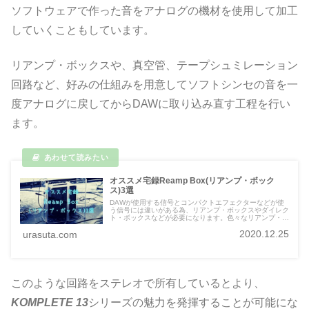
ソフトウェアで作った音をアナログの機材を使用して加工
していくこともしています。
リアンプ・ボックスや、真空管、テープシュミレーション
回路など、好みの仕組みを用意してソフトシンセの音を一
度アナログに戻してからDAWに取り込み直す工程を行い
ます。
オススメ宅録Reamp Box(リアンプ・ボック
ス)3選
DAWが使用する信号とコンパクトエフェクターなどが使
う信号には違いがある為、リアンプ・ボックスやダイレク
ト・ボックスなどが必要になります。色々なリアンプ・ボ
ックスの使用方法を解説した後に3つのオススメ商品を紹
2020.12.25
urasuta.com
介させていただきたいと思います。
このような回路をステレオで所有しているとより、
KOMPLETE 13
シリーズの魅力を発揮することが可能にな