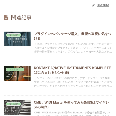
urasuta
関連記事
プラグインのパッケージ購入、機能の重複に気をつ
機材紹介
ける
今回は、プラグインについて解説したいと思います。どのメーカー
も似たような機能のプラグインを販売していて。メーカーによって
得意分野が変わってきます。〇〇ならこのメーカーが人気などあり
ますので、何を重視するかによって初めに購入するプラグインも変
わってくると思います。
KONTAKT 6(NATIVE INSTRUMENTS KOMPLETE
ソフトシンセ
13に含まれるシンセ達)
サンプラーのKONTAKT 6の解説になります。サンプラーで1番重
要視している点は、出したいと思った音にどれだけ素早くたどりつ
けるかです。たくさんのライブラリが発売されているため拡張性も
抜群です。この音源を使って探している音源が見つからなかったこ
とがほぼありません。
CME / WIDI Masterを使ってみた(MIDIはワイヤレ
機材紹介
スの時代)
CME / WIDI MasterはMIDI信号をBluetoothで通信する製品で、バ